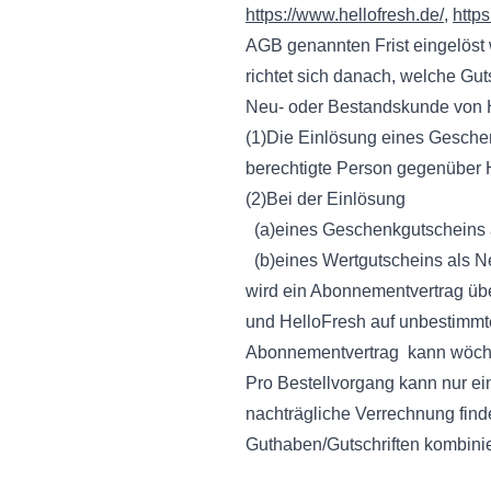
https://www.hellofresh.de/
,
https
AGB genannten Frist eingelöst
richtet sich danach, welche Gut
Neu- oder Bestandskunde von H
(1)Die Einlösung eines Gesche
berechtigte Person gegenüber H
(2)Bei der Einlösung
(a)eines Geschenkgutscheins 
(b)eines Wertgutscheins als N
wird ein Abonnementvertrag üb
und HelloFresh auf unbestimmte
Abonnementvertrag kann wöchen
Pro Bestellvorgang kann nur ei
nachträgliche Verrechnung finde
Guthaben/Gutschriften kombinie