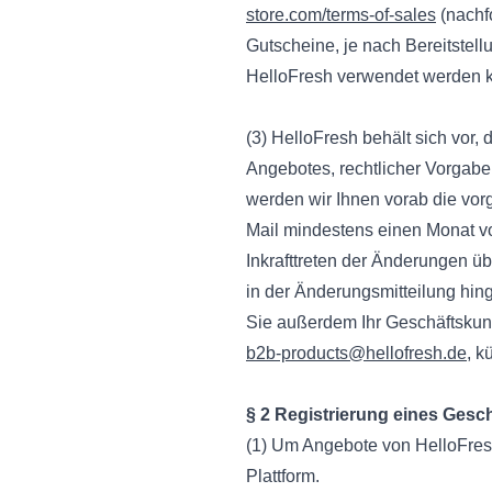
store.com/terms-of-sales
(nachf
Gutscheine, je nach Bereitstell
HelloFresh verwendet werden 
(3) HelloFresh behält sich vor,
Angebotes, rechtlicher Vorgabe
werden wir Ihnen vorab die vo
Mail mindestens einen Monat vo
Inkrafttreten der Änderungen ü
in der Änderungsmitteilung hi
Sie außerdem Ihr Geschäftskund
b2b-products@hellofresh.de
, k
§ 2 Registrierung eines Ges
(1) Um Angebote von HelloFresh
Plattform.